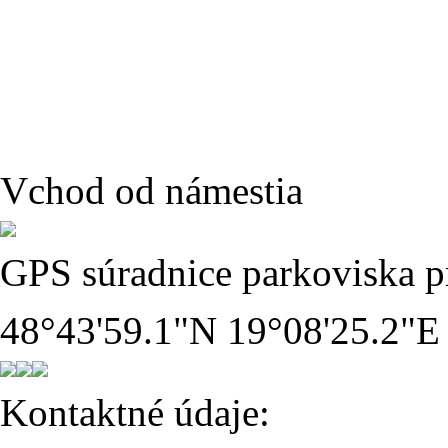
Vchod od námestia
GPS súradnice parkoviska pr
48°43'59.1"N 19°08'25.2"E
Kontaktné údaje: